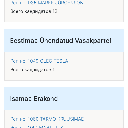
Рег. нр. 935
MAREK JÜRGENSON
Всего кандидатов 12
Eestimaa Ühendatud Vasakpartei
Рег. нр. 1049
OLEG TESLA
Всего кандидатов 1
Isamaa Erakond
Рег. нр. 1060
TARMO KRUUSIMÄE
Рег. нр. 1061
MART LUIK