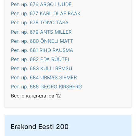
Рег. нр. 676
ARGO LUUDE
Рег. нр. 677
KARL OLAF RÄÄK
Рег. нр. 678
TOIVO TASA
Рег. нр. 679
ANTS MILLER
Рег. нр. 680
ÕNNELI MATT
Рег. нр. 681
RIHO RAUSMA
Рег. нр. 682
EDA RÜÜTEL
Рег. нр. 683
KÜLLI REMSU
Рег. нр. 684
URMAS SIEMER
Рег. нр. 685
GEORG KIRSBERG
Всего кандидатов 12
Erakond Eesti 200