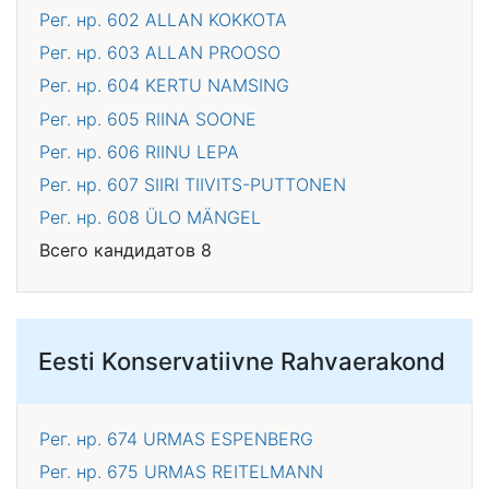
Рег. нр. 602
ALLAN KOKKOTA
Рег. нр. 603
ALLAN PROOSO
Рег. нр. 604
KERTU NAMSING
Рег. нр. 605
RIINA SOONE
Рег. нр. 606
RIINU LEPA
Рег. нр. 607
SIIRI TIIVITS-PUTTONEN
Рег. нр. 608
ÜLO MÄNGEL
Всего кандидатов 8
Eesti Konservatiivne Rahvaerakond
Рег. нр. 674
URMAS ESPENBERG
Рег. нр. 675
URMAS REITELMANN