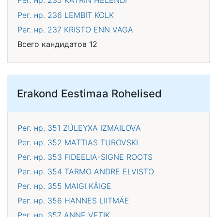
Рег. нр. 235
KATRIN HELENDI
Рег. нр. 236
LEMBIT KOLK
Рег. нр. 237
KRISTO ENN VAGA
Всего кандидатов 12
Erakond Eestimaa Rohelised
Рег. нр. 351
ZÜLEYXA IZMAILOVA
Рег. нр. 352
MATTIAS TUROVSKI
Рег. нр. 353
FIDEELIA-SIGNE ROOTS
Рег. нр. 354
TARMO ANDRE ELVISTO
Рег. нр. 355
MAIGI KÄIGE
Рег. нр. 356
HANNES LIITMÄE
Рег. нр. 357
ANNE VETIK