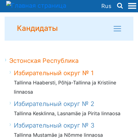
Rus
Кандидаты
Эстонская Республика
Избирательный округ № 1
Tallinna Haabersti, Põhja-Tallinna ja Kristiine
linnaosa
Избирательный округ № 2
Tallinna Kesklinna, Lasnamäe ja Pirita linnaosa
Избирательный округ № 3
Tallinna Mustamäe ja Nõmme linnaosa