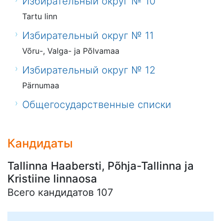
Избирательный округ № 10
Tartu linn
Избирательный округ № 11
Võru-, Valga- ja Põlvamaa
Избирательный округ № 12
Pärnumaa
Общегосударственные списки
Кандидаты
Tallinna Haabersti, Põhja-Tallinna ja
Kristiine linnaosa
Всего кандидатов 107