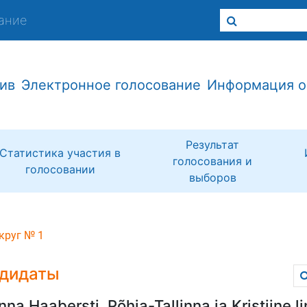
ание
ив
Электронное голосование
Информация о
Результат
Статистика участия в
голосования и
голосовании
выборов
круг № 1
дидаты
inna Haabersti, Põhja-Tallinna ja Kristiine 