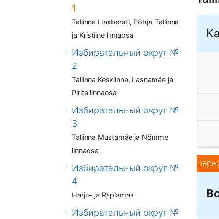
1
Tallinna Haabersti, Põhja-Tallinna
К
ja Kristiine linnaosa
Избирательный округ №
2
Tallinna Kesklinna, Lasnamäe ja
Pirita linnaosa
Избирательный округ №
3
Tallinna Mustamäe ja Nõmme
linnaosa
Верн
Избирательный округ №
4
Вс
Harju- ja Raplamaa
Избирательный округ №