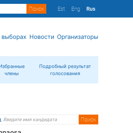
Est
Eng
Rus
 выборах
Новости
Организаторы
Избранные
Подробный результат
члены
голосования
Поиск
linnaosa