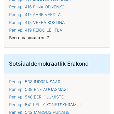
Рег. нр. 416
RIINA ODNENKO
Рег. нр. 417
AARE VEEDLA
Рег. нр. 418
VEERA KOSTINA
Рег. нр. 419
REIGO LEHTLA
Всего кандидатов 7
Sotsiaaldemokraatlik Erakond
Рег. нр. 538
INDREK SAAR
Рег. нр. 539
ENE AUGASMÄGI
Рег. нр. 540
EERIK LUMISTE
Рег. нр. 541
KELLY KONETSKI-RAMUL
Рег. нр. 542
MARGUS PUNANE