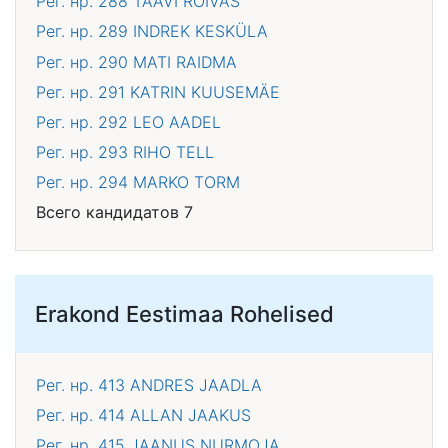
Рег. нр. 288
TAAVI RÕIVAS
Рег. нр. 289
INDREK KESKÜLA
Рег. нр. 290
MATI RAIDMA
Рег. нр. 291
KATRIN KUUSEMÄE
Рег. нр. 292
LEO AADEL
Рег. нр. 293
RIHO TELL
Рег. нр. 294
MARKO TORM
Всего кандидатов 7
Erakond Eestimaa Rohelised
Рег. нр. 413
ANDRES JAADLA
Рег. нр. 414
ALLAN JAAKUS
Рег. нр. 415
JAANUS NURMOJA