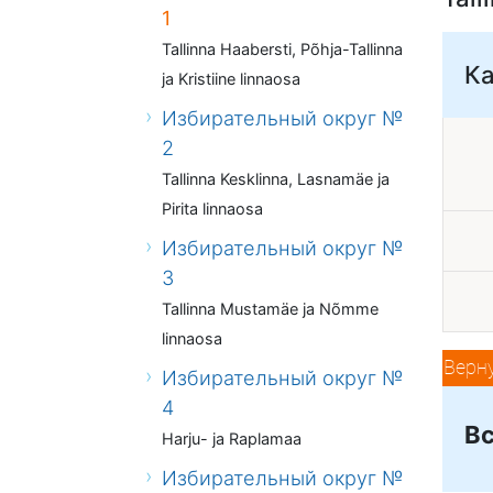
1
Tallinna Haabersti, Põhja-Tallinna
К
ja Kristiine linnaosa
Избирательный округ №
2
Tallinna Kesklinna, Lasnamäe ja
Pirita linnaosa
Избирательный округ №
3
Tallinna Mustamäe ja Nõmme
linnaosa
Верн
Избирательный округ №
4
Вс
Harju- ja Raplamaa
Избирательный округ №