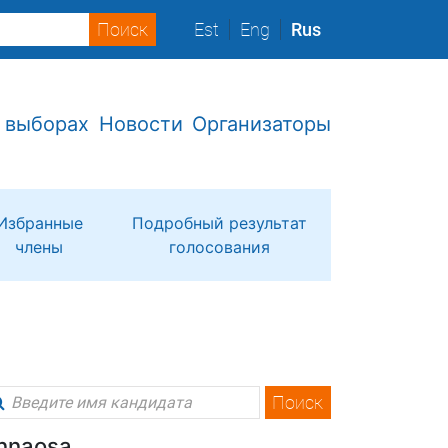
Est
Eng
Rus
 выборах
Новости
Организаторы
Избранные
Подробный результат
члены
голосования
Поиск
linnaosa