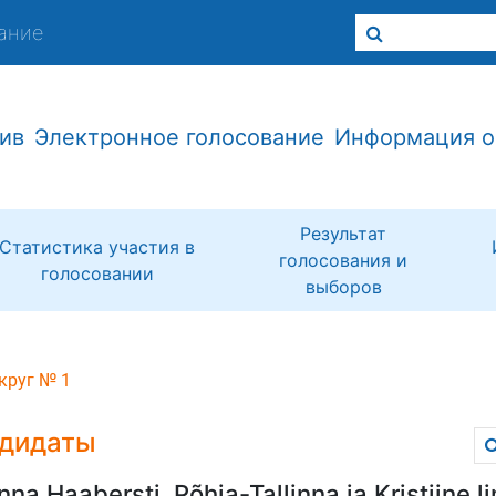
ание
ив
Электронное голосование
Информация о
Результат
Статистика участия в
голосования и
голосовании
выборов
круг № 1
дидаты
inna Haabersti, Põhja-Tallinna ja Kristiine 