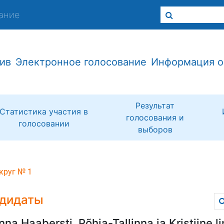
ание
ив
Электронное голосование
Информация о
Результат
Статистика участия в
голосования и
голосовании
выборов
круг № 1
дидаты
inna Haabersti, Põhja-Tallinna ja Kristiine 