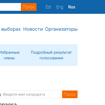
Est
Eng
Rus
 выборах
Новости
Организаторы
Избранные
Подробный результат
члены
голосования
Поиск
linnaosa