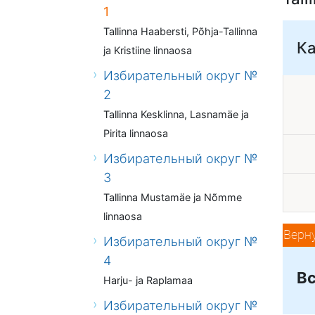
1
Tallinna Haabersti, Põhja-Tallinna
К
ja Kristiine linnaosa
Избирательный округ №
2
Tallinna Kesklinna, Lasnamäe ja
Pirita linnaosa
Избирательный округ №
3
Tallinna Mustamäe ja Nõmme
linnaosa
Верн
Избирательный округ №
4
Вс
Harju- ja Raplamaa
Избирательный округ №