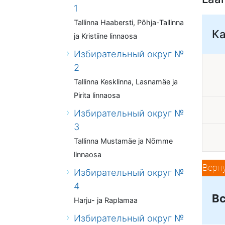
1
Tallinna Haabersti, Põhja-Tallinna
К
ja Kristiine linnaosa
Избирательный округ №
2
Tallinna Kesklinna, Lasnamäe ja
Pirita linnaosa
Избирательный округ №
3
Tallinna Mustamäe ja Nõmme
linnaosa
Верн
Избирательный округ №
4
Вс
Harju- ja Raplamaa
Избирательный округ №