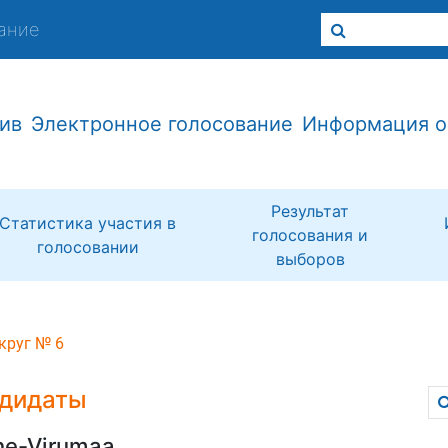
ание
ив
Электронное голосование
Информация о
Результат
Статистика участия в
голосования и
голосовании
выборов
круг № 6
дидаты
ne-Virumaa