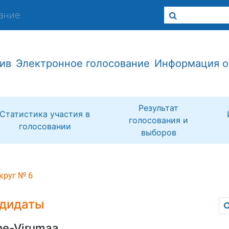
ание
ив
Электронное голосование
Информация о
Результат
Статистика участия в
голосования и
голосовании
выборов
круг № 6
дидаты
ne-Virumaa