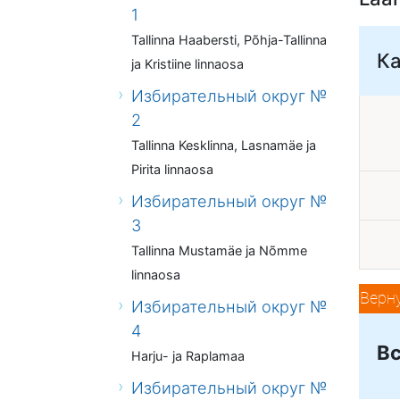
1
Tallinna Haabersti, Põhja-Tallinna
К
ja Kristiine linnaosa
Избирательный округ №
2
Tallinna Kesklinna, Lasnamäe ja
Pirita linnaosa
Избирательный округ №
3
Tallinna Mustamäe ja Nõmme
linnaosa
Верн
Избирательный округ №
4
Вс
Harju- ja Raplamaa
Избирательный округ №