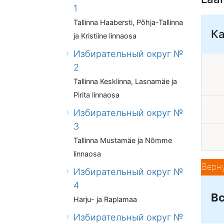
1
Tallinna Haabersti, Põhja-Tallinna
К
ja Kristiine linnaosa
Избирательный округ №
2
Tallinna Kesklinna, Lasnamäe ja
Pirita linnaosa
Избирательный округ №
3
Tallinna Mustamäe ja Nõmme
linnaosa
Верн
Избирательный округ №
4
Вс
Harju- ja Raplamaa
Избирательный округ №