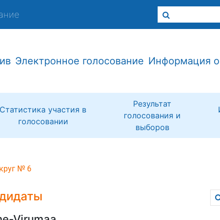
ание
ив
Электронное голосование
Информация о
Результат
Статистика участия в
голосования и
голосовании
выборов
круг № 6
дидаты
ne-Virumaa