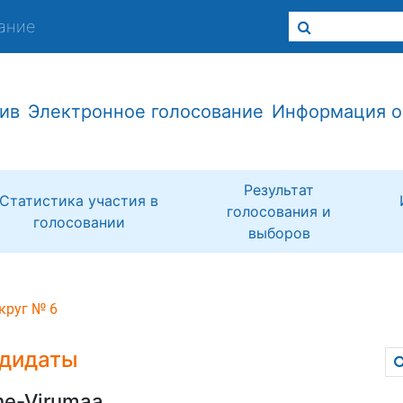
ание
ив
Электронное голосование
Информация о
Результат
Статистика участия в
голосования и
голосовании
выборов
круг № 6
дидаты
ne-Virumaa