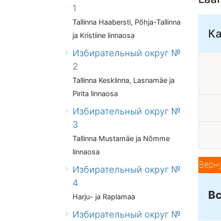
1
Tallinna Haabersti, Põhja-Tallinna
К
ja Kristiine linnaosa
Избирательный округ №
2
Tallinna Kesklinna, Lasnamäe ja
Pirita linnaosa
Избирательный округ №
3
Tallinna Mustamäe ja Nõmme
linnaosa
Верн
Избирательный округ №
4
Вс
Harju- ja Raplamaa
Избирательный округ №