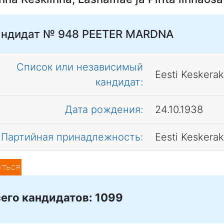
андидат № 948
PEETER MARDNA
Список или независимый
Eesti Keskera
кандидат:
Дата рождения:
24.10.1938
Партийная принадлежность:
Eesti Keskera
уться
его кандидатов: 1099