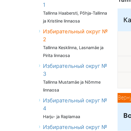
1
Tallinna Haabersti, Põhja-Tallinna
К
ja Kristiine linnaosa
Избирательный округ №
2
Tallinna Kesklinna, Lasnamäe ja
Pirita linnaosa
Избирательный округ №
3
Tallinna Mustamäe ja Nõmme
linnaosa
Верн
Избирательный округ №
4
Вс
Harju- ja Raplamaa
Избирательный округ №