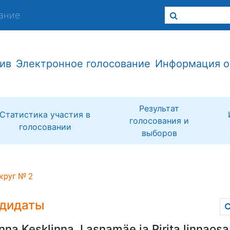
ание
ив
Электронное голосование
Информация о
Результат
Статистика участия в
голосования и
голосовании
выборов
круг № 2
дидаты
inna Kesklinna, Lasnamäe ja Pirita linnaosa