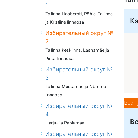
1
Tallinna Haabersti, Põhja-Tallinna
К
ja Kristiine linnaosa
Избирательный округ №
2
Tallinna Kesklinna, Lasnamäe ja
Pirita linnaosa
Избирательный округ №
3
Tallinna Mustamäe ja Nõmme
linnaosa
Верн
Избирательный округ №
4
Вс
Harju- ja Raplamaa
Избирательный округ №