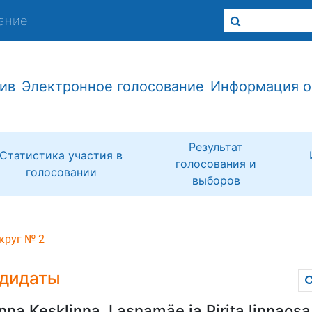
ание
ив
Электронное голосование
Информация о
Результат
Статистика участия в
голосования и
голосовании
выборов
круг № 2
дидаты
inna Kesklinna, Lasnamäe ja Pirita linnaosa