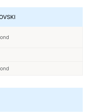
OVSKI
kond
kond