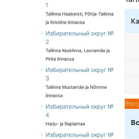
1
Tallinna Haabersti, Põhja-Tallinna
К
ja Kristiine linnaosa
Избирательный округ №
2
Tallinna Kesklinna, Lasnamäe ja
Pirita linnaosa
Избирательный округ №
3
Tallinna Mustamäe ja Nõmme
linnaosa
Верн
Избирательный округ №
4
Вс
Harju- ja Raplamaa
Избирательный округ №