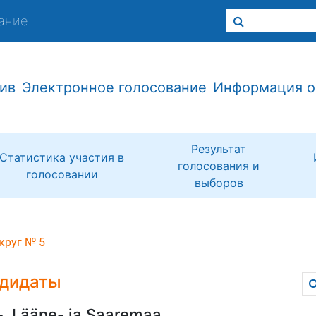
ание
ив
Электронное голосование
Информация о
Результат
Статистика участия в
голосования и
голосовании
выборов
круг № 5
дидаты
-, Lääne- ja Saaremaa