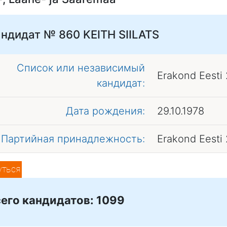
андидат № 860
KEITH SIILATS
Список или независимый
Erakond Eesti
кандидат:
Дата рождения:
29.10.1978
Партийная принадлежность:
Erakond Eesti
уться
его кандидатов: 1099