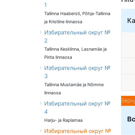
1
Tallinna Haabersti, Põhja-Tallinna
К
ja Kristiine linnaosa
Избирательный округ №
2
Tallinna Kesklinna, Lasnamäe ja
Pirita linnaosa
Избирательный округ №
3
Tallinna Mustamäe ja Nõmme
linnaosa
Верн
Избирательный округ №
4
Вс
Harju- ja Raplamaa
Избирательный округ №