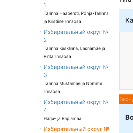
1
Tallinna Haabersti, Põhja-Tallinna
К
ja Kristiine linnaosa
Избирательный округ №
2
Tallinna Kesklinna, Lasnamäe ja
Pirita linnaosa
Избирательный округ №
3
Tallinna Mustamäe ja Nõmme
linnaosa
Верн
Избирательный округ №
4
Вс
Harju- ja Raplamaa
Избирательный округ №