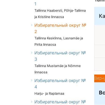
1
Tallinna Haabersti, Põhja-Tallinna
К
ja Kristiine linnaosa
Избирательный округ №
2
Tallinna Kesklinna, Lasnamäe ja
Pirita linnaosa
Избирательный округ №
3
Tallinna Mustamäe ja Nõmme
linnaosa
Верн
Избирательный округ №
4
Вс
Harju- ja Raplamaa
Избирательный округ №