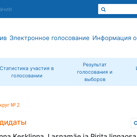
ание
ив
Электронное голосование
Информация о
Результат
Статистика участия в
голосования и
голосовании
выборов
круг № 2
дидаты
inna Kesklinna, Lasnamäe ja Pirita linnaosa