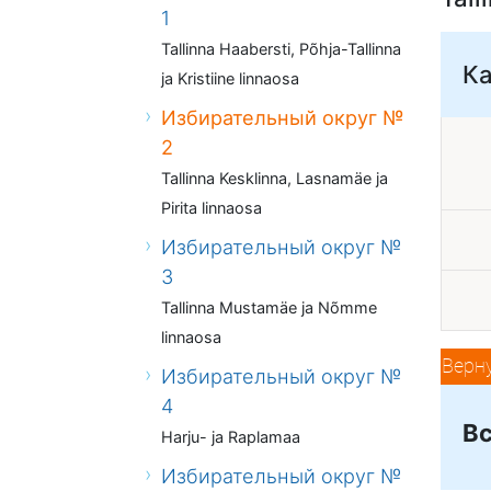
1
Tallinna Haabersti, Põhja-Tallinna
К
ja Kristiine linnaosa
Избирательный округ №
2
Tallinna Kesklinna, Lasnamäe ja
Pirita linnaosa
Избирательный округ №
3
Tallinna Mustamäe ja Nõmme
linnaosa
Верн
Избирательный округ №
4
Вс
Harju- ja Raplamaa
Избирательный округ №