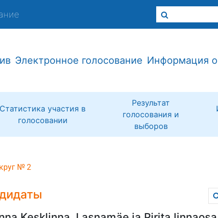
ание
ив
Электронное голосование
Информация о
Результат
Статистика участия в
голосования и
голосовании
выборов
круг № 2
дидаты
inna Kesklinna, Lasnamäe ja Pirita linnaosa