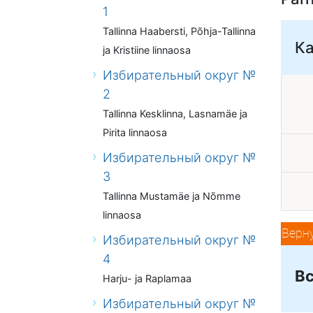
1
Tallinna Haabersti, Põhja-Tallinna
К
ja Kristiine linnaosa
Избирательный округ №
2
Tallinna Kesklinna, Lasnamäe ja
Pirita linnaosa
Избирательный округ №
3
Tallinna Mustamäe ja Nõmme
linnaosa
Верн
Избирательный округ №
4
Вс
Harju- ja Raplamaa
Избирательный округ №