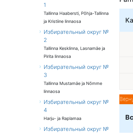
1
Tallinna Haabersti, Põhja-Tallinna
К
ja Kristiine linnaosa
Избирательный округ №
2
Tallinna Kesklinna, Lasnamäe ja
Pirita linnaosa
Избирательный округ №
3
Tallinna Mustamäe ja Nõmme
linnaosa
Верн
Избирательный округ №
4
Вс
Harju- ja Raplamaa
Избирательный округ №