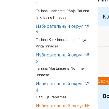
1
Tallinna Haabersti, Põhja-Tallinna
К
ja Kristiine linnaosa
Избирательный округ №
2
Tallinna Kesklinna, Lasnamäe ja
Pirita linnaosa
Избирательный округ №
3
Tallinna Mustamäe ja Nõmme
linnaosa
Верн
Избирательный округ №
4
Вс
Harju- ja Raplamaa
Избирательный округ №