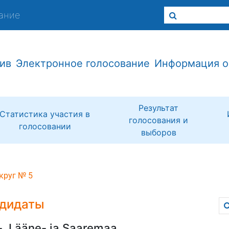
ание
ив
Электронное голосование
Информация о
Результат
Статистика участия в
голосования и
голосовании
выборов
круг № 5
дидаты
-, Lääne- ja Saaremaa