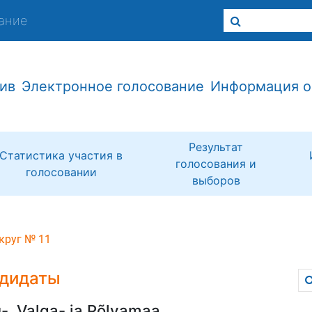
ание
ив
Электронное голосование
Информация о
Результат
Статистика участия в
голосования и
голосовании
выборов
круг № 11
дидаты
-, Valga- ja Põlvamaa