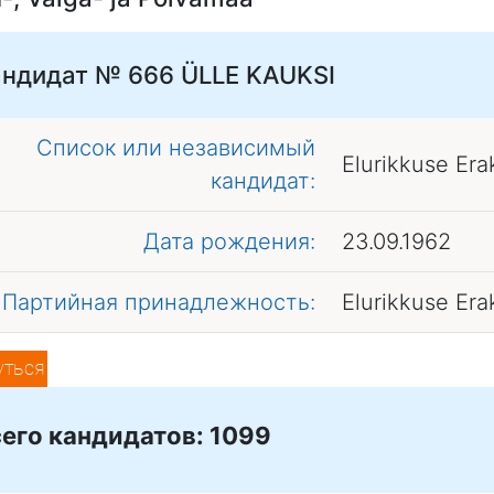
андидат № 666
ÜLLE KAUKSI
Список или независимый
Elurikkuse Er
кандидат:
Дата рождения:
23.09.1962
Партийная принадлежность:
Elurikkuse Er
уться
его кандидатов: 1099