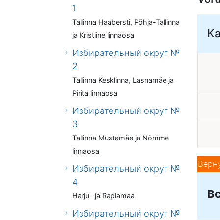
1
Tallinna Haabersti, Põhja-Tallinna
К
ja Kristiine linnaosa
Избирательный округ №
2
Tallinna Kesklinna, Lasnamäe ja
Pirita linnaosa
Избирательный округ №
3
Tallinna Mustamäe ja Nõmme
linnaosa
Верн
Избирательный округ №
4
Вс
Harju- ja Raplamaa
Избирательный округ №