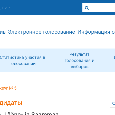
ание
ив
Электронное голосование
Информация о
Результат
Статистика участия в
голосования и
голосовании
выборов
круг № 5
дидаты
-, Lääne- ja Saaremaa