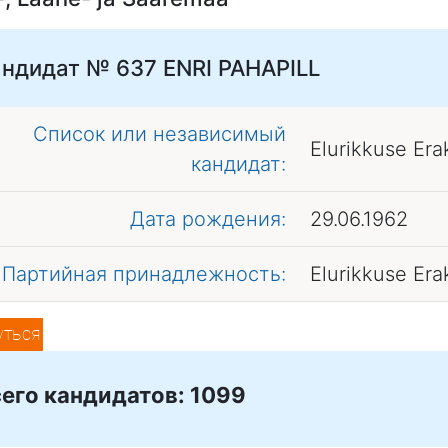
андидат № 637
ENRI PAHAPILL
Список или независимый
Elurikkuse Er
кандидат:
Дата рождения:
29.06.1962
Партийная принадлежность:
Elurikkuse Er
уться
его кандидатов: 1099