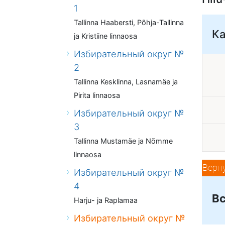
1
Tallinna Haabersti, Põhja-Tallinna
К
ja Kristiine linnaosa
Избирательный округ №
2
Tallinna Kesklinna, Lasnamäe ja
Pirita linnaosa
Избирательный округ №
3
Tallinna Mustamäe ja Nõmme
linnaosa
Верн
Избирательный округ №
4
Вс
Harju- ja Raplamaa
Избирательный округ №