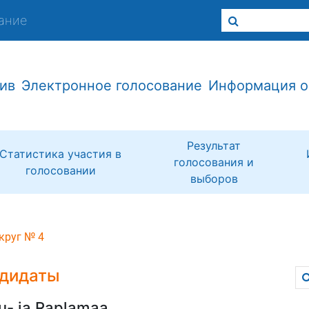
ание
ив
Электронное голосование
Информация о
Результат
Статистика участия в
голосования и
голосовании
выборов
круг № 4
дидаты
u- ja Raplamaa