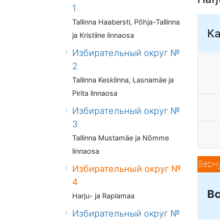
1
Tallinna Haabersti, Põhja-Tallinna
К
ja Kristiine linnaosa
Избирательный округ №
2
Tallinna Kesklinna, Lasnamäe ja
Pirita linnaosa
Избирательный округ №
3
Tallinna Mustamäe ja Nõmme
linnaosa
Верн
Избирательный округ №
4
Вс
Harju- ja Raplamaa
Избирательный округ №