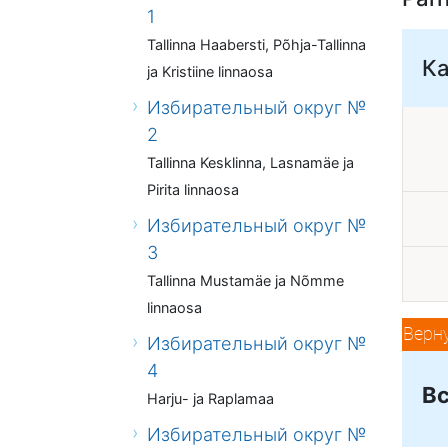
1
Tallinna Haabersti, Põhja-Tallinna
К
ja Kristiine linnaosa
Избирательный округ №
2
Tallinna Kesklinna, Lasnamäe ja
Pirita linnaosa
Избирательный округ №
3
Tallinna Mustamäe ja Nõmme
linnaosa
Верн
Избирательный округ №
4
Вс
Harju- ja Raplamaa
Избирательный округ №