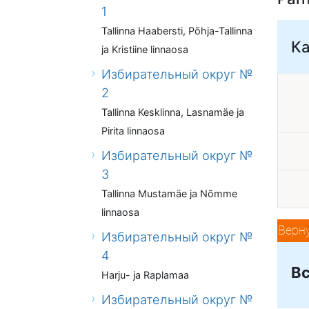
1
Tallinna Haabersti, Põhja-Tallinna
К
ja Kristiine linnaosa
Избирательный округ №
2
Tallinna Kesklinna, Lasnamäe ja
Pirita linnaosa
Избирательный округ №
3
Tallinna Mustamäe ja Nõmme
linnaosa
Верн
Избирательный округ №
4
Вс
Harju- ja Raplamaa
Избирательный округ №