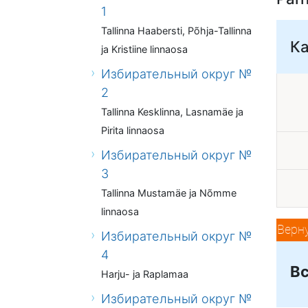
1
Tallinna Haabersti, Põhja-Tallinna
К
ja Kristiine linnaosa
Избирательный округ №
2
Tallinna Kesklinna, Lasnamäe ja
Pirita linnaosa
Избирательный округ №
3
Tallinna Mustamäe ja Nõmme
linnaosa
Верн
Избирательный округ №
4
Вс
Harju- ja Raplamaa
Избирательный округ №