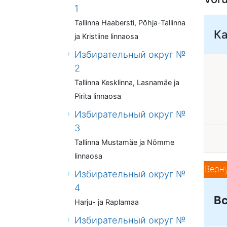
1
Tallinna Haabersti, Põhja-Tallinna
К
ja Kristiine linnaosa
Избирательный округ №
2
Tallinna Kesklinna, Lasnamäe ja
Pirita linnaosa
Избирательный округ №
3
Tallinna Mustamäe ja Nõmme
linnaosa
Верн
Избирательный округ №
4
Вс
Harju- ja Raplamaa
Избирательный округ №