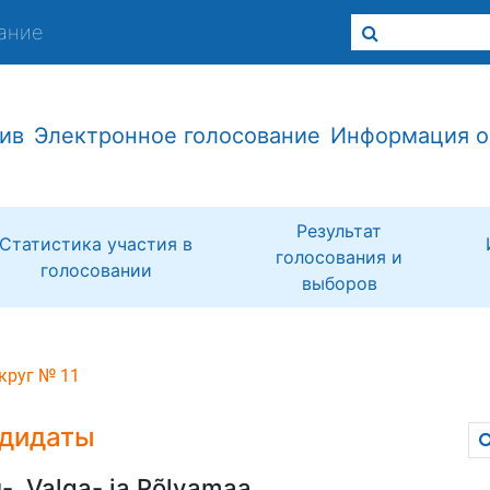
ание
ив
Электронное голосование
Информация о
Результат
Статистика участия в
голосования и
голосовании
выборов
круг № 11
дидаты
-, Valga- ja Põlvamaa