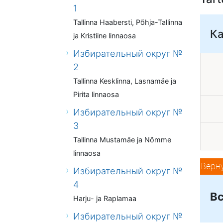
1
Tallinna Haabersti, Põhja-Tallinna
К
ja Kristiine linnaosa
Избирательный округ №
2
Tallinna Kesklinna, Lasnamäe ja
Pirita linnaosa
Избирательный округ №
3
Tallinna Mustamäe ja Nõmme
linnaosa
Верн
Избирательный округ №
4
Вс
Harju- ja Raplamaa
Избирательный округ №