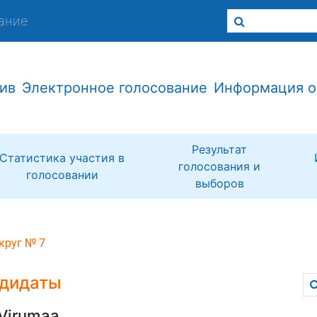
ание
ив
Электронное голосование
Информация о
Результат
Статистика участия в
голосования и
голосовании
выборов
круг № 7
дидаты
-Virumaa