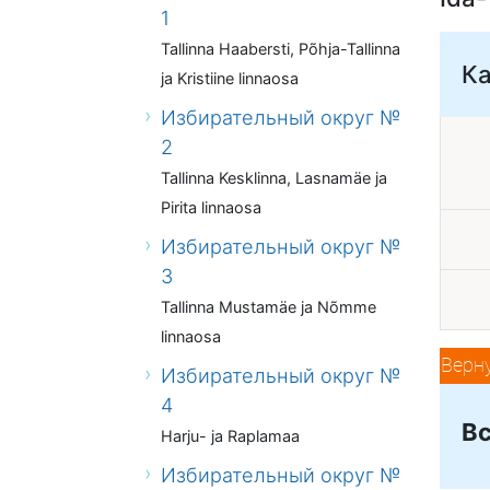
1
Tallinna Haabersti, Põhja-Tallinna
К
ja Kristiine linnaosa
Избирательный округ №
2
Tallinna Kesklinna, Lasnamäe ja
Pirita linnaosa
Избирательный округ №
3
Tallinna Mustamäe ja Nõmme
linnaosa
Верн
Избирательный округ №
4
Вс
Harju- ja Raplamaa
Избирательный округ №