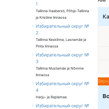
1
Tallinna Haabersti, Põhja-Tallinna
К
ja Kristiine linnaosa
Избирательный округ №
2
Tallinna Kesklinna, Lasnamäe ja
Pirita linnaosa
Избирательный округ №
3
Tallinna Mustamäe ja Nõmme
linnaosa
Верн
Избирательный округ №
4
Вс
Harju- ja Raplamaa
Избирательный округ №