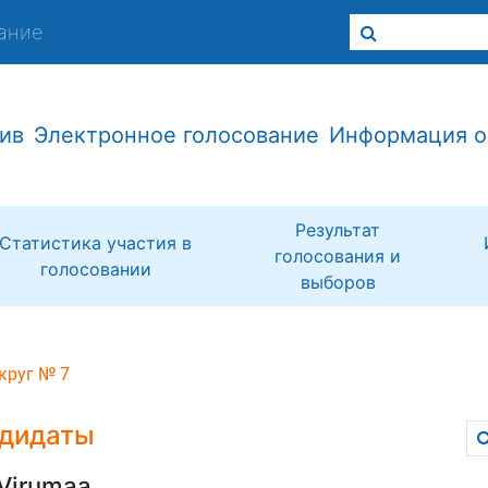
ание
ив
Электронное голосование
Информация о
Результат
Статистика участия в
голосования и
голосовании
выборов
круг № 7
дидаты
-Virumaa