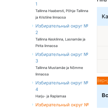
1
Tallinna Haabersti, Põhja-Tallinna
К
ja Kristiine linnaosa
Избирательный округ №
2
Tallinna Kesklinna, Lasnamäe ja
Pirita linnaosa
Избирательный округ №
3
Tallinna Mustamäe ja Nõmme
linnaosa
Верн
Избирательный округ №
4
Вс
Harju- ja Raplamaa
Избирательный округ №