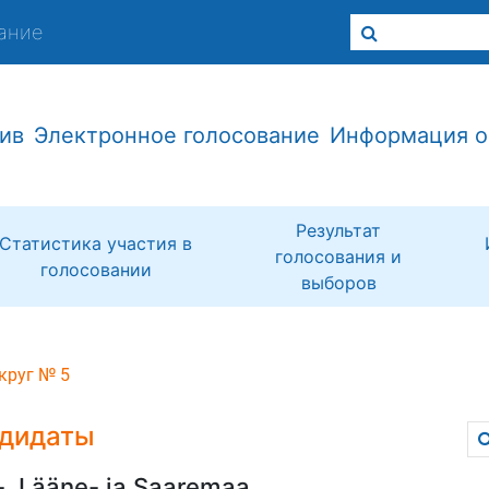
ание
ив
Электронное голосование
Информация о
Результат
Статистика участия в
голосования и
голосовании
выборов
круг № 5
дидаты
-, Lääne- ja Saaremaa