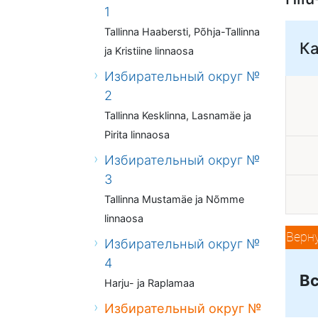
1
Tallinna Haabersti, Põhja-Tallinna
К
ja Kristiine linnaosa
Избирательный округ №
2
Tallinna Kesklinna, Lasnamäe ja
Pirita linnaosa
Избирательный округ №
3
Tallinna Mustamäe ja Nõmme
linnaosa
Верн
Избирательный округ №
4
Вс
Harju- ja Raplamaa
Избирательный округ №