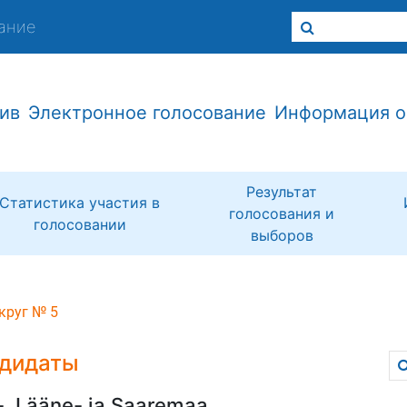
ание
ив
Электронное голосование
Информация о
Результат
Статистика участия в
голосования и
голосовании
выборов
круг № 5
дидаты
-, Lääne- ja Saaremaa