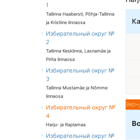
1
Tallinna Haabersti, Põhja-Tallinna
К
ja Kristiine linnaosa
Избирательный округ №
2
Tallinna Kesklinna, Lasnamäe ja
Pirita linnaosa
Избирательный округ №
3
Tallinna Mustamäe ja Nõmme
linnaosa
Верн
Избирательный округ №
4
Вс
Harju- ja Raplamaa
Избирательный округ №