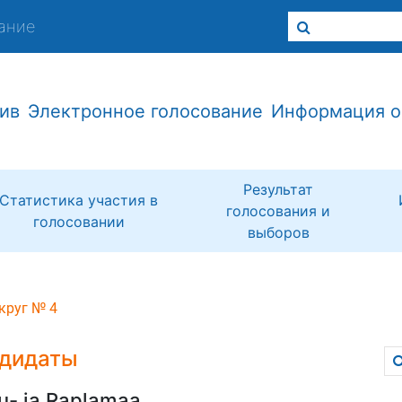
ание
ив
Электронное голосование
Информация о
Результат
Статистика участия в
голосования и
голосовании
выборов
круг № 4
дидаты
u- ja Raplamaa