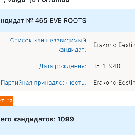
андидат № 465
EVE ROOTS
Список или независимый
Erakond Eesti
кандидат:
Дата рождения:
15.11.1940
Партийная принадлежность:
Erakond Eesti
уться
его кандидатов: 1099