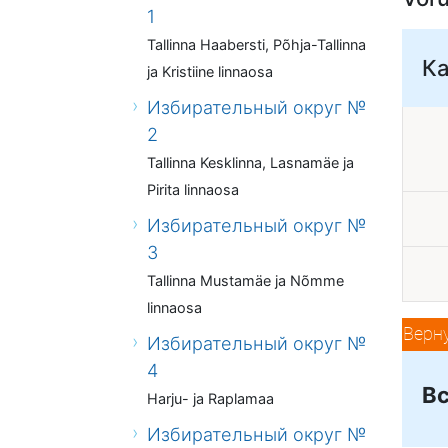
1
Tallinna Haabersti, Põhja-Tallinna
К
ja Kristiine linnaosa
Избирательный округ №
2
Tallinna Kesklinna, Lasnamäe ja
Pirita linnaosa
Избирательный округ №
3
Tallinna Mustamäe ja Nõmme
linnaosa
Верн
Избирательный округ №
4
Вс
Harju- ja Raplamaa
Избирательный округ №