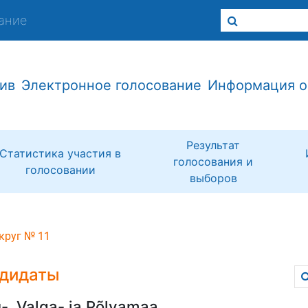
ание
ив
Электронное голосование
Информация о
Результат
Статистика участия в
голосования и
голосовании
выборов
круг № 11
дидаты
-, Valga- ja Põlvamaa