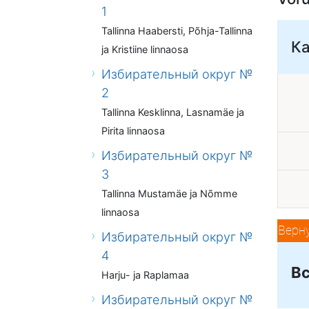
1
Tallinna Haabersti, Põhja-Tallinna
К
ja Kristiine linnaosa
Избирательный округ №
2
Tallinna Kesklinna, Lasnamäe ja
Pirita linnaosa
Избирательный округ №
3
Tallinna Mustamäe ja Nõmme
linnaosa
Верн
Избирательный округ №
4
Вс
Harju- ja Raplamaa
Избирательный округ №