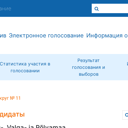
ание
ив
Электронное голосование
Информация о
Результат
Статистика участия в
голосования и
голосовании
выборов
круг № 11
дидаты
-, Valga- ja Põlvamaa