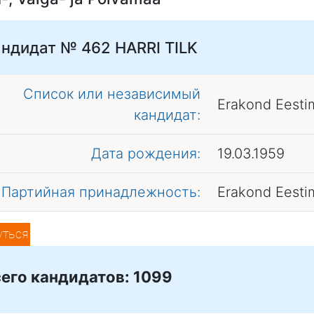
андидат № 462
HARRI TILK
Список или независимый
Erakond Eesti
кандидат:
Дата рождения:
19.03.1959
Партийная принадлежность:
Erakond Eesti
уться
его кандидатов: 1099