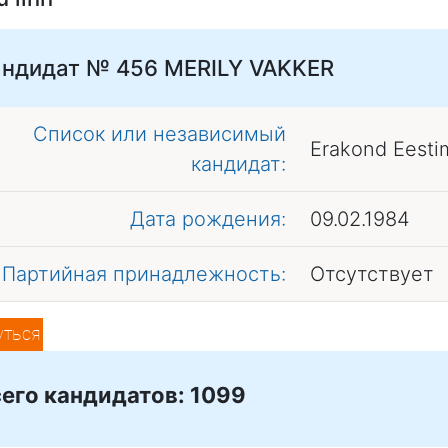
андидат № 456
MERILY VAKKER
Список или независимый
Erakond Eesti
кандидат:
Дата рождения:
09.02.1984
Партийная принадлежность:
Отсутствует
уться
его кандидатов: 1099