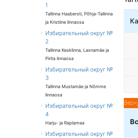
1
Tallinna Haabersti, Põhja-Tallinna
К
ja Kristiine linnaosa
Избирательный округ №
2
Tallinna Kesklinna, Lasnamäe ja
Pirita linnaosa
Избирательный округ №
3
Tallinna Mustamäe ja Nõmme
linnaosa
Верн
Избирательный округ №
4
Вс
Harju- ja Raplamaa
Избирательный округ №