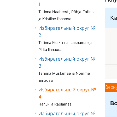
1
Tallinna Haabersti, Põhja-Tallinna
К
ja Kristiine linnaosa
Избирательный округ №
2
Tallinna Kesklinna, Lasnamäe ja
Pirita linnaosa
Избирательный округ №
3
Tallinna Mustamäe ja Nõmme
linnaosa
Верн
Избирательный округ №
4
Вс
Harju- ja Raplamaa
Избирательный округ №