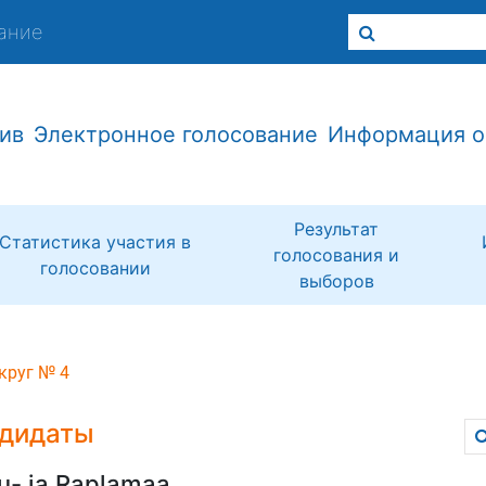
ание
ив
Электронное голосование
Информация о
Результат
Статистика участия в
голосования и
голосовании
выборов
круг № 4
дидаты
u- ja Raplamaa