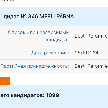
андидат № 346
MEELI PÄRNA
Список или независимый
Eesti Reformi
кандидат:
Дата рождения:
08.09.1964
Партийная принадлежность:
Eesti Reformi
уться
его кандидатов: 1099