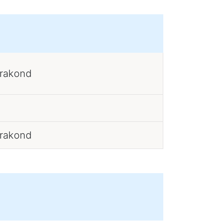
erakond
erakond