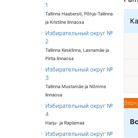
1
Tallinna Haabersti, Põhja-Tallinna
К
ja Kristiine linnaosa
Избирательный округ №
2
Tallinna Kesklinna, Lasnamäe ja
Pirita linnaosa
Избирательный округ №
3
Tallinna Mustamäe ja Nõmme
linnaosa
Верн
Избирательный округ №
4
Вс
Harju- ja Raplamaa
Избирательный округ №