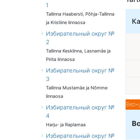
1
Tallinna Haabersti, Põhja-Tallinna
К
ja Kristiine linnaosa
Избирательный округ №
2
Tallinna Kesklinna, Lasnamäe ja
Pirita linnaosa
Избирательный округ №
3
Tallinna Mustamäe ja Nõmme
linnaosa
Верн
Избирательный округ №
4
Вс
Harju- ja Raplamaa
Избирательный округ №