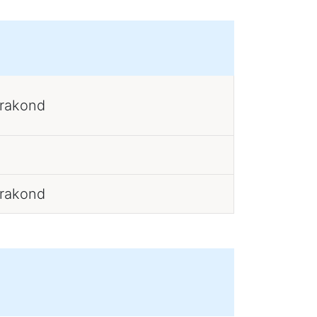
erakond
erakond