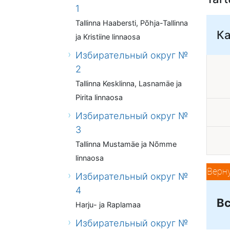
1
Tallinna Haabersti, Põhja-Tallinna
К
ja Kristiine linnaosa
Избирательный округ №
2
Tallinna Kesklinna, Lasnamäe ja
Pirita linnaosa
Избирательный округ №
3
Tallinna Mustamäe ja Nõmme
linnaosa
Верн
Избирательный округ №
4
Вс
Harju- ja Raplamaa
Избирательный округ №