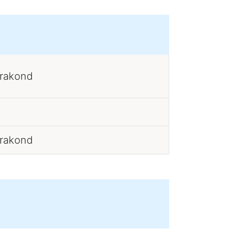
erakond
erakond