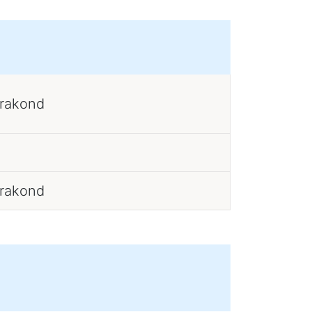
erakond
erakond