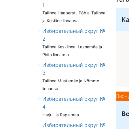
1
Tallinna Haabersti, Põhja-Tallinna
К
ja Kristiine linnaosa
Избирательный округ №
2
Tallinna Kesklinna, Lasnamäe ja
Pirita linnaosa
Избирательный округ №
3
Tallinna Mustamäe ja Nõmme
linnaosa
Верн
Избирательный округ №
4
Вс
Harju- ja Raplamaa
Избирательный округ №