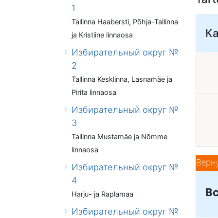
1
Tallinna Haabersti, Põhja-Tallinna
К
ja Kristiine linnaosa
Избирательный округ №
2
Tallinna Kesklinna, Lasnamäe ja
Pirita linnaosa
Избирательный округ №
3
Tallinna Mustamäe ja Nõmme
linnaosa
Верн
Избирательный округ №
4
Вс
Harju- ja Raplamaa
Избирательный округ №