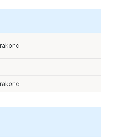
erakond
erakond