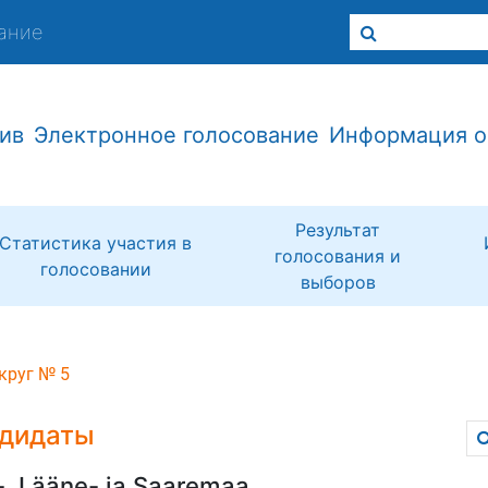
ание
ив
Электронное голосование
Информация о
Результат
Статистика участия в
голосования и
голосовании
выборов
круг № 5
дидаты
-, Lääne- ja Saaremaa