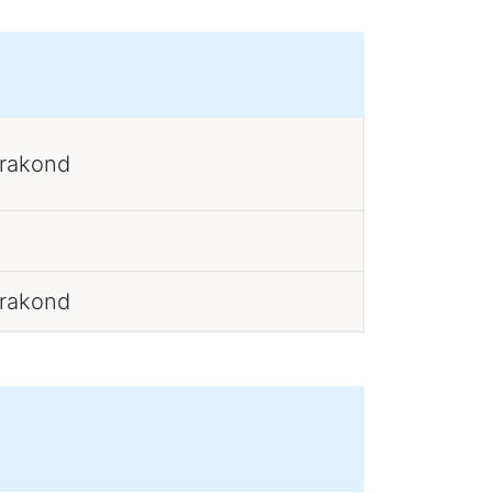
erakond
erakond