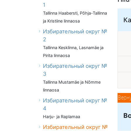
1
Tallinna Haabersti, Põhja-Tallinna
К
ja Kristiine linnaosa
Избирательный округ №
2
Tallinna Kesklinna, Lasnamäe ja
Pirita linnaosa
Избирательный округ №
3
Tallinna Mustamäe ja Nõmme
linnaosa
Верн
Избирательный округ №
4
Вс
Harju- ja Raplamaa
Избирательный округ №