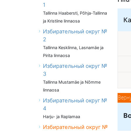
1
Tallinna Haabersti, Põhja-Tallinna
К
ja Kristiine linnaosa
Избирательный округ №
2
Tallinna Kesklinna, Lasnamäe ja
Pirita linnaosa
Избирательный округ №
3
Tallinna Mustamäe ja Nõmme
linnaosa
Верн
Избирательный округ №
4
Вс
Harju- ja Raplamaa
Избирательный округ №