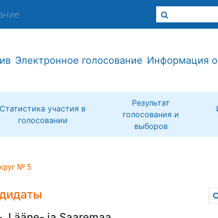
ание
ив
Электронное голосование
Информация о
Результат
Статистика участия в
голосования и
голосовании
выборов
круг № 5
дидаты
-, Lääne- ja Saaremaa