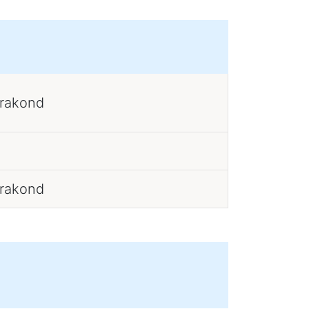
erakond
erakond