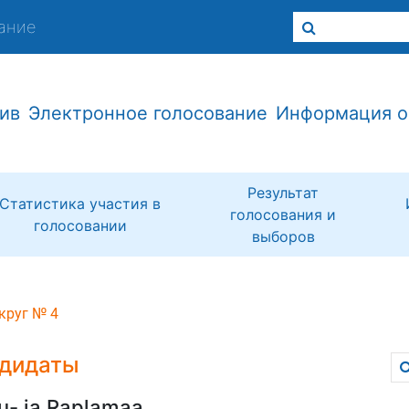
ание
ив
Электронное голосование
Информация о
Результат
Статистика участия в
голосования и
голосовании
выборов
круг № 4
дидаты
u- ja Raplamaa