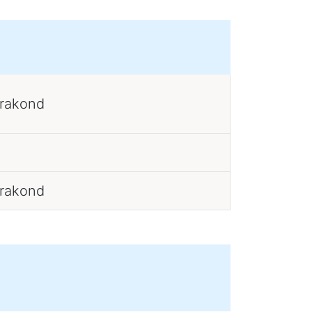
erakond
erakond