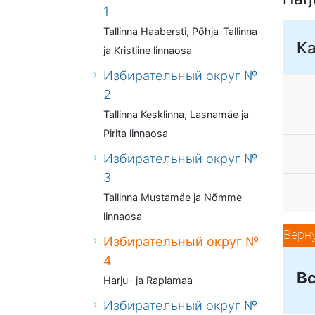
1
Tallinna Haabersti, Põhja-Tallinna
К
ja Kristiine linnaosa
Избирательный округ №
2
Tallinna Kesklinna, Lasnamäe ja
Pirita linnaosa
Избирательный округ №
3
Tallinna Mustamäe ja Nõmme
linnaosa
Верн
Избирательный округ №
4
Вс
Harju- ja Raplamaa
Избирательный округ №