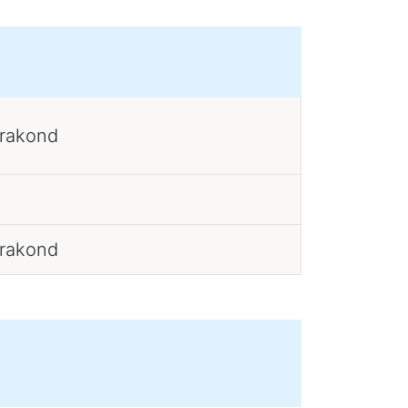
erakond
erakond