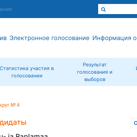
ание
ив
Электронное голосование
Информация о
Результат
Статистика участия в
голосования и
голосовании
выборов
круг № 4
дидаты
u- ja Raplamaa