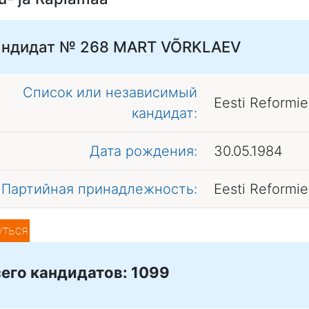
андидат № 268
MART VÕRKLAEV
Список или независимый
Eesti Reformi
кандидат:
Дата рождения:
30.05.1984
Партийная принадлежность:
Eesti Reformi
уться
его кандидатов: 1099