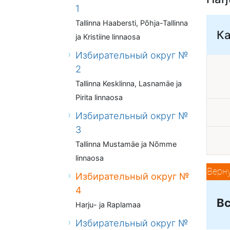
1
Tallinna Haabersti, Põhja-Tallinna
К
ja Kristiine linnaosa
Избирательный округ №
2
Tallinna Kesklinna, Lasnamäe ja
Pirita linnaosa
Избирательный округ №
3
Tallinna Mustamäe ja Nõmme
linnaosa
Верн
Избирательный округ №
4
Вс
Harju- ja Raplamaa
Избирательный округ №