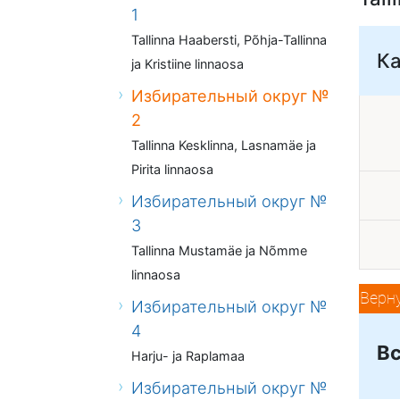
1
Tallinna Haabersti, Põhja-Tallinna
К
ja Kristiine linnaosa
Избирательный округ №
2
Tallinna Kesklinna, Lasnamäe ja
Pirita linnaosa
Избирательный округ №
3
Tallinna Mustamäe ja Nõmme
linnaosa
Верн
Избирательный округ №
4
Вс
Harju- ja Raplamaa
Избирательный округ №