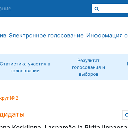
ание
ив
Электронное голосование
Информация о
Результат
Статистика участия в
голосования и
голосовании
выборов
круг № 2
дидаты
inna Kesklinna, Lasnamäe ja Pirita linnaosa