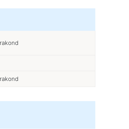
erakond
erakond