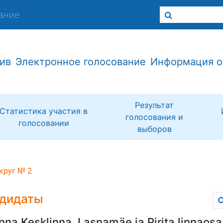
ание
ив
Электронное голосование
Информация о
Результат
Статистика участия в
голосования и
голосовании
выборов
круг № 2
дидаты
inna Kesklinna, Lasnamäe ja Pirita linnaosa