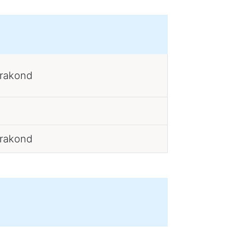
erakond
erakond