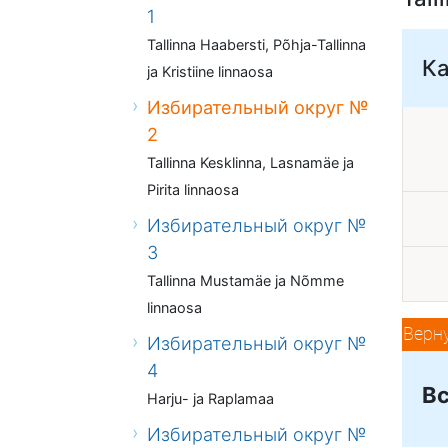
1
Tallinna Haabersti, Põhja-Tallinna
К
ja Kristiine linnaosa
Избирательный округ №
2
Tallinna Kesklinna, Lasnamäe ja
Pirita linnaosa
Избирательный округ №
3
Tallinna Mustamäe ja Nõmme
linnaosa
Верн
Избирательный округ №
4
Вс
Harju- ja Raplamaa
Избирательный округ №