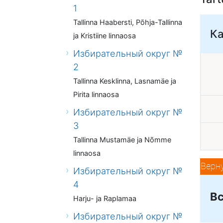
1
Tallinna Haabersti, Põhja-Tallinna
К
ja Kristiine linnaosa
Избирательный округ №
2
Tallinna Kesklinna, Lasnamäe ja
Pirita linnaosa
Избирательный округ №
3
Tallinna Mustamäe ja Nõmme
linnaosa
Верн
Избирательный округ №
4
Вс
Harju- ja Raplamaa
Избирательный округ №