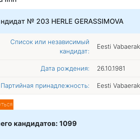
андидат № 203
HERLE GERASSIMOVA
Список или независимый
Eesti Vabaera
кандидат:
Дата рождения:
26.10.1981
Партийная принадлежность:
Eesti Vabaera
уться
его кандидатов: 1099