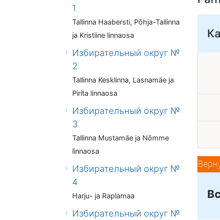
1
Tallinna Haabersti, Põhja-Tallinna
Ка
ja Kristiine linnaosa
Избирательный округ №
2
Tallinna Kesklinna, Lasnamäe ja
Pirita linnaosa
Избирательный округ №
3
Tallinna Mustamäe ja Nõmme
linnaosa
Верн
Избирательный округ №
4
Вс
Harju- ja Raplamaa
Избирательный округ №