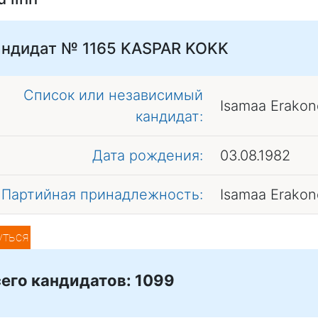
андидат № 1165
KASPAR KOKK
Список или независимый
Isamaa Erakon
кандидат:
Дата рождения:
03.08.1982
Партийная принадлежность:
Isamaa Erakon
уться
его кандидатов: 1099