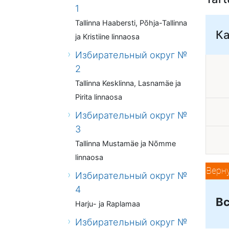
1
Tallinna Haabersti, Põhja-Tallinna
К
ja Kristiine linnaosa
Избирательный округ №
2
Tallinna Kesklinna, Lasnamäe ja
Pirita linnaosa
Избирательный округ №
3
Tallinna Mustamäe ja Nõmme
linnaosa
Верн
Избирательный округ №
4
Вс
Harju- ja Raplamaa
Избирательный округ №